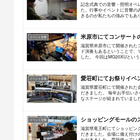
記念式典での音響・照明オペ
た。行事やイベントに音響の
きるのが私たちの強みでもあ
米原市にてコンサート
イベント音響
滋賀県米原市にて開催された
ド演奏もあるということで、
した。 今回はMG20XUとい
愛荘町にてお祭りイベ
イベント音響
滋賀県愛荘町にて開催された
だきました。 毎年お手伝い
なステージが組まれていました
ショッピングモールの
イベント音響
滋賀県竜王町にてショッピン
だきました。会場に備え付け
ただきました。普段使っている