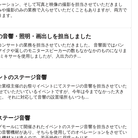
レーション、そして写真と映像の撮影を担当させていただきまし
みや撮影のみの業務で入らせていただくこともありますが、両方で
ります。
の音響・照明・画出しを担当しました
コンサートの業務を担当させていただきました。 音響面ではバン
マイクや返しのモニタースピーカーの数もなかなかのものになりま
うミキサーを使用しましたが、入出力のチ...
ントのステージ音響
企業様主催のお祭りイベントにてステージの音響を担当させていた
させていただいているイベントですが、今年は今までなかった大き
。 それに対応して音響の設置場所もいつも...
ステージ音響
グモールにて開催されたイベントのステージ音響を担当させていた
の音響機材があり、そちらを使用してのオペレーションをさせてい
機材とは違うので、若干操作に戸惑ったりす...