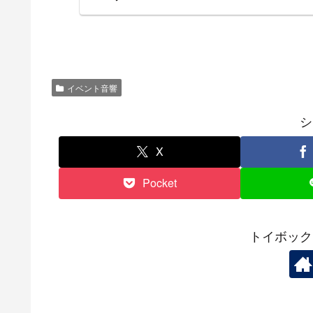
イベント音響
シ
X
Pocket
トイボック