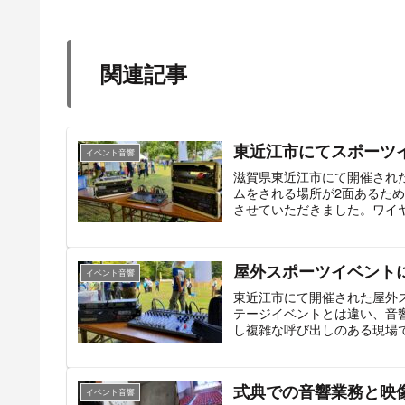
関連記事
東近江市にてスポーツ
イベント音響
滋賀県東近江市にて開催され
ムをされる場所が2面あるた
させていただきました。ワイヤ
屋外スポーツイベント
イベント音響
東近江市にて開催された屋外
テージイベントとは違い、音
し複雑な呼び出しのある現場
​式典での音響業務と映
イベント音響