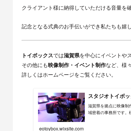
クライアント様に納得していただける音量を
記念となる式典のお手伝いができ私たちも嬉
では
を中心にイベントや
トイボックス
滋賀県
その他にも
など、様
映像制作・イベント制作
詳しくはホームページをご覧ください。
スタジオトイボッ
滋賀県を拠点に映像制
域密着の事務所です。
eotoybox.wixsite.com