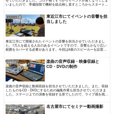
せていただきました。コロナ禍ですっかりイベントが無くなってしま
いましたので、準備段階で機材を総点検し直すところからスタートで
した。久々の夏祭りを楽しむ来場者様の笑顔が印象的でした。
東近江市にてイベントの音響を担
イベント音響
当しました
東近江市にて開催されたイベントの音響を担当させていただきまし
た。1万人を超える人出のあるイベントですので、音響もかなり広い
範囲をカバーする必要があります。今回は6基のスピーカーを設置し
て、できるだけステージの音がお届けできるようにと対応させていた
だきました
楽曲の音声収録・映像収録と
映像制作
CD・DVDの制作
楽曲の音声収録と動画収録を担当させていただきました。また、収録
したものをCD・DVDにするための編集作業も担当させていただきま
した。ステージ上での演奏を収録する形でしたので、ライブ感を残し
ながら映像と音をキレイに録ることを意識してオペレーションさせて
いただきました。
名古屋市にてセミナー動画撮影
映像制作