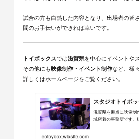
試合の方も白熱した内容となり、出場者の皆
間のお手伝いができれば幸いです。
では
を中心にイベントや
トイボックス
滋賀県
その他にも
など、様
映像制作・イベント制作
詳しくはホームページをご覧ください。
スタジオトイボッ
滋賀県を拠点に映像制
域密着の事務所です。
eotoybox.wixsite.com