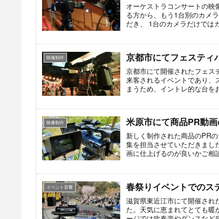
オーケストラコンサートの映
る方から、もう1台別のカメ
だき、 1台のカメラだけでは
京都市にてフェスティ
映像制作
京都市にて開催されたフェス
来客されるイベントであり、
まうため、イントレ的な台をお
米原市にて商品PR動画
映像制作
新しく制作された商品のPR
集を担当させていただきまし
画に仕上げるのが良いかご相
かを注意しながら制作させて
春祭りイベントでのス
イベント音響
滋賀県東近江市にて開催され
た。天気に恵まれてとても暖
ージでは吹奏楽やダンスなど盛