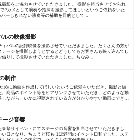
像撮影をご協力させていただきました。 撮影を担当させておられ
ラで2カメとして演奏や指揮を撮影してほしいというご依頼をいた
カバーしきれない演奏等の補助を目的として...
バルの映像撮影
ティバルの記録映像を撮影させていただきました。たくさんの方が
ステージを撮影しようとするとどうしてもお客さんも映り込んでし
借りして撮影させていただきました。ちなみ...
の制作
のために動画を作成してほしいというご依頼をいただき、撮影と編
た。商品のポイント等をヒアリングさせていただき、どのような動
談しながら、いかに視聴されている方が分かりやすい動画にできる
いただきました。
テージ音響
た春祭りイベントにてステージの音響を担当させていただきまし
かい日となり、ちょうど桜もほぼ満開のイベント日和でした。ステ
りだくさんの内容で、たくさんの方が来場され...