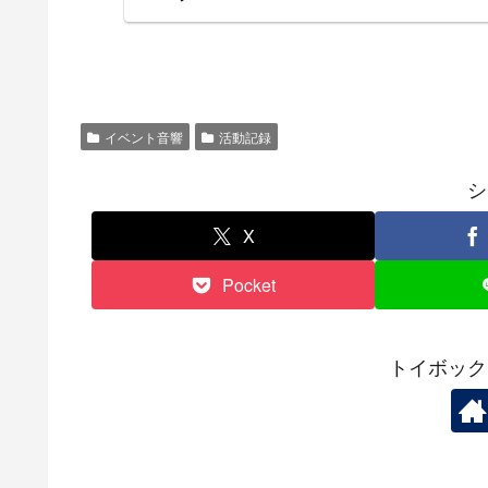
イベント音響
活動記録
シ
X
Pocket
トイボック