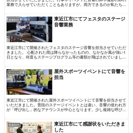
業務で入らせていただくこともありますが、両方できるのが私たちの
強みでもあります。
東近江市にてフェスタのステージ
映像制作
音響業務
東近江市にて開催されたフェスタのステージ音響を担当させていただ
きました。 心配された雨は降らなかったものの、なかなか風が強い1
日となり、何度もステージプログラム等の書類が飛ばされていまし
た。 スピーカーが風で倒れるほどではありませんでしたが...
屋外スポーツイベントにて音響を
イベント音響
担当
東近江市にて開催された屋外スポーツイベントにて音響を担当させて
いただきました。普段のステージイベントとは違い、音響の使われ方
が「呼び出し」的なアナウンスが中心となります。少し複雑な呼び出
しのある現場でしたので、できる限りスムーズに進行できるように
東近江市にて感謝状をいただきま
映像制作
した