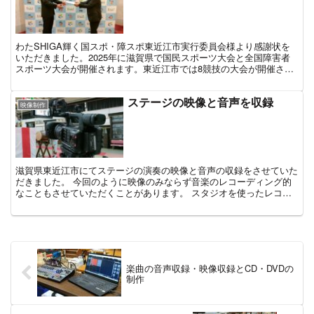
わたSHIGA輝く国スポ・障スポ東近江市実行委員会様より感謝状を
いただきました。2025年に滋賀県で国民スポーツ大会と全国障害者
スポーツ大会が開催されます。東近江市では8競技の大会が開催され
るのですが、そちらのPR動画の制作をご協力させてい...
ステージの映像と音声を収録
映像制作
滋賀県東近江市にてステージの演奏の映像と音声の収録をさせていた
だきました。 今回のように映像のみならず音楽のレコーディング的
なこともさせていただくことがあります。 スタジオを使ったレコー
ディングというよりは、主にステージのライブ感のある音を...
楽曲の音声収録・映像収録とCD・DVDの
制作