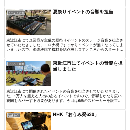
した。
夏祭りイベントの音響を担当
イベント音響
東近江市にて企業様が主催の夏祭りイベントのステージ音響を担当さ
せていただきました。コロナ禍ですっかりイベントが無くなってしま
いましたので、準備段階で機材を総点検し直すところからスタートで
した。久々の夏祭りを楽しむ来場者様の笑顔が印象的でした。
東近江市にてイベントの音響を担
イベント音響
当しました
東近江市にて開催されたイベントの音響を担当させていただきまし
た。1万人を超える人出のあるイベントですので、音響もかなり広い
範囲をカバーする必要があります。今回は6基のスピーカーを設置し
て、できるだけステージの音がお届けできるようにと対応させていた
だきました
NHK「おうみ発630」
映像制作