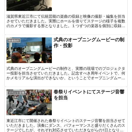
滋賀県東近江市にて伝統芸能の楽曲の収録と映像の撮影・編集を担当
させていただきました。実際にホールを借りてステージの様子を複数
のカメラで撮影する形となりました。１つずつの楽器を個別に収録し
ていくのではなく、全員が同時に演奏している様子を収める...
式典のオープニングムービーの制
映像制作
作・投影
式典のオープニングムービーの制作と、実際の現場でのプロジェクタ
ー投影を担当させていただきました。記念すべき周年イベントで、何
かメモリアルな演出ができないか、ということでオープニングムービ
ーを制作させていただく運びとなりました。
春祭りイベントにてステージ音響
イベント音響
を担当
東近江市にて開催された春祭りイベントのステージ音響を担当させて
いただきました。演奏にダンス、パフォーマンスと盛りだくさんのス
テージでしたが、それぞれ対応させていただきながらの1日となりま