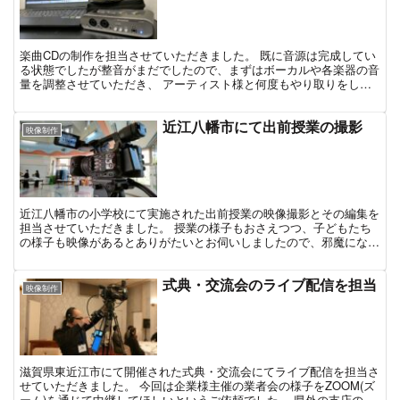
楽曲CDの制作を担当させていただきました。 既に音源は完成してい
る状態でしたが整音がまだでしたので、まずはボーカルや各楽器の音
量を調整させていただき、 アーティスト様と何度もやり取りをしな
がら、聴きやすいバランスになるまで微調整させていただ...
近江八幡市にて出前授業の撮影
映像制作
近江八幡市の小学校にて実施された出前授業の映像撮影とその編集を
担当させていただきました。 授業の様子もおさえつつ、子どもたち
の様子も映像があるとありがたいとお伺いしましたので、邪魔になら
ないように気を付けつつあちこち行ったり来たりしながら、...
式典・交流会のライブ配信を担当
映像制作
滋賀県東近江市にて開催された式典・交流会にてライブ配信を担当さ
せていただきました。 今回は企業様主催の業者会の様子をZOOM(ズ
ーム)を通じて中継してほしいというご依頼でした。 県外の支店の方