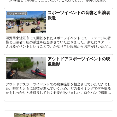
にも配信を通じて会を共有したり、当日参加できない...
スポーツイベントの音響と出演者
パフォーマー派遣
派遣
滋賀県東近江市にて開催されたスポーツイベントにて、ステージの音
響と出演者３組の派遣を担当させていただきました。新たにスタート
されるイベントということで、かなり早い段階からお声がけいただ
き、コロナ禍も経ながらついに実現されました。当日はステー...
アウトドアスポーツイベントの映
映像制作
像撮影
アウトドアスポーツイベントでの映像撮影を担当させていただきまし
た。時間とともに競技が進んでいくため、どのタイミングで何を撮る
かをしっかりと段取りしておく必要がありました。ロケハンで撮影ポ
イントを決めつつ、当日のタイムスケジュールを想定しながら、予定
を組みましたが、