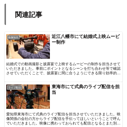
関連記事
近江八幡市にて結婚式上映ムービ
映像制作
ー制作
結婚式での動画撮影と披露宴で上映するムービーの制作を担当させて
いただきました。事前にポイントとなるシーンを打ち合わせ等で確認
させていただくことで、披露宴に間に合うようにできる限り効率的な
撮影を目指しました。
東海市にて式典のライブ配信を担
ライブ配信
当
愛知県東海市にて式典のライブ配信を担当させていただきました。映
像関係の会社の方からライブ配信を手伝ってほしいということで呼ん
でいただきました。映像に携わっておられても配信となるとまた別の