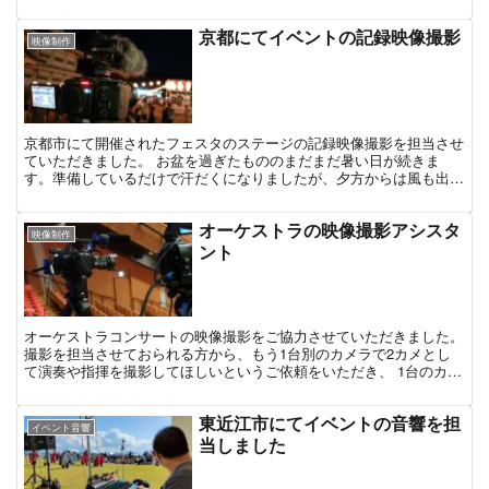
業務となるので、ライブ配信のことが分かる人がいるとあり...
京都にてイベントの記録映像撮影
映像制作
京都市にて開催されたフェスタのステージの記録映像撮影を担当させ
ていただきました。 お盆を過ぎたもののまだまだ暑い日が続きま
す。準備しているだけで汗だくになりましたが、夕方からは風も出て
少し涼しさを感じられました。 今回はイベント開催時間が夜...
オーケストラの映像撮影アシスタ
映像制作
ント
オーケストラコンサートの映像撮影をご協力させていただきました。
撮影を担当させておられる方から、もう1台別のカメラで2カメとし
て演奏や指揮を撮影してほしいというご依頼をいただき、 1台のカメ
ラだけではカバーしきれない演奏等の補助を目的として...
東近江市にてイベントの音響を担
イベント音響
当しました