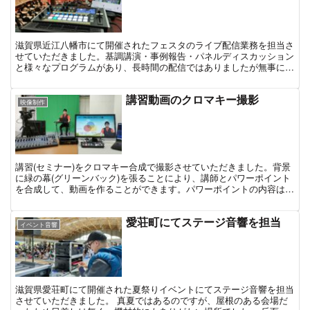
滋賀県近江八幡市にて開催されたフェスタのライブ配信業務を担当さ
せていただきました。基調講演・事例報告・パネルディスカッション
と様々なプログラムがあり、長時間の配信ではありましたが無事に放
送することができました。途中でスクリーンにプロジェクタ...
講習動画のクロマキー撮影
映像制作
講習(セミナー)をクロマキー合成で撮影させていただきました。背景
に緑の幕(グリーンバック)を張ることにより、講師とパワーポイント
を合成して、動画を作ることができます。パワーポイントの内容は損
なわずに、講師の方を見やすく配置できるので、見栄え良く講習動画
を作成することができます。
愛荘町にてステージ音響を担当
イベント音響
滋賀県愛荘町にて開催された夏祭りイベントにてステージ音響を担当
させていただきました。 真夏ではあるのですが、屋根のある会場だ