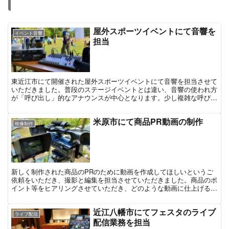
屋外スポーツイベントにて音響を
イベント音響
担当
東近江市にて開催された屋外スポーツイベントにて音響を担当させて
いただきました。普段のステージイベントとは違い、音響の使われ方
が「呼び出し」的なアナウンスが中心となります。少し複雑な呼び出
しのある現場でしたので、できる限りスムーズに進行できるように
米原市にて商品PR動画の制作
映像制作
新しく制作された商品のPRのために動画を作成してほしいというご
依頼をいただき、撮影と編集を担当させていただきました。商品のポ
イント等をヒアリングさせていただき、どのような動画に仕上げるの
が良いかご相談しながら、いかに視聴されている方が分かりやすい動
画にできるかを注意しながら制作させていただきました。
近江八幡市にてフェスタのライブ
ライブ配信
配信業務を担当