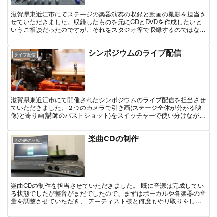
滋賀県東近江市にてステージの楽器演奏の収録と動画の撮影を担当さ
せていただきました。収録したものを元にCDとDVDを作成したいと
いうご相談だったのですが、それをスタジオ等で収録するのではな
く、本番のステージの音と映像を収めたいということでした...
シンポジウムのライブ配信
ライブ配信
滋賀県東近江市にて開催されたシンポジウムのライブ配信を担当させ
ていただきました。２つのカメラで引き画(ステージ全体が分かる映
像)と寄り画(講師のバストショット)をスイッチャーで使い分けながら
の配信となりました。基調講演ではパワーポイントの内...
楽曲CDの制作
その他の活動
楽曲CDの制作を担当させていただきました。 既に音源は完成してい
る状態でしたが整音がまだでしたので、まずはボーカルや各楽器の音
量を調整させていただき、 アーティスト様と何度もやり取りをしな
がら、聴きやすいバランスになるまで微調整させていただ...