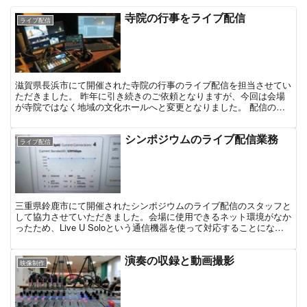
寺院の行事をライブ配信
ライブ配信
滋賀県長浜市にて開催された寺院の行事のライブ配信を担当させてい
ただきました。 昨年に引き続きのご依頼となりますが、今回は会場
が寺院ではなく地域の文化ホールへと変更となりました。 配信の内
容としては、客席に2台のカメラ(寄りと引き)を配置。寄...
シンポジウムのライブ配信業務
ライブ配信
三重県鈴鹿市にて開催されたシンポジウムのライブ配信のスタッフと
して協力させていただきました。会場に使用できるネット環境がなか
ったため、Live U Soloという通信機器を使って対応することにな
り、トイボックスでは何度か現場で使用したことが...
演奏の収録と動画撮影
映像制作